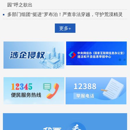
园”呼之欲出
多部门组团“挺进”罗布泊！严查非法穿越，守护荒漠精灵
更多+