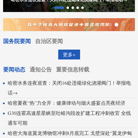
国务院要闻
自治区要闻
更多+
要闻动态
通知公告
重要信息转载
哈密水务连夜巡查：关闭16处违规绿化浇灌阀门！举报电
话→
哈密夏夜“热”力全开：健康律动与烟火盛宴点亮夜经济
G30连霍高速星星峡至吐峪沟段改扩建工程冲刺收官 全线
通车可期
哈密大海道翼龙博物馆冲刺8月底完工 戈壁深处“翼龙伊甸