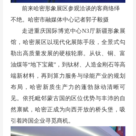
前来哈密形象展区参观洽谈的客商络绎
不绝。哈密市融媒体中心记者
郭子毅摄
走进重庆国际博览中心
N3厅新疆形象展
馆，哈密展区以现代化展陈手段，全景式勾
勒出高质量发展的硬核轮廓。从钛、铜、富
油煤等“地下宝藏”，到钛材、人造金刚石等高
端新材料，再到算力服务与绿能产业的规划
布局，哈密新质生产力的蓬勃脉动清晰可
见。依托毗邻蒙古国的区位优势与丰沛的自
然禀赋，哈密正成为向西开放的桥头堡，吸
引着跨国企业寻觅商机。