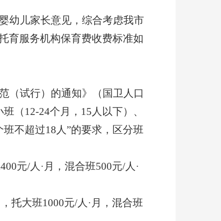
婴幼儿家长意见，
综合考虑我市
托育服务
机构
保育费收费标准如
范（试行）的通知》（国卫人口
小班（
12-24
个月，
15
人以下）、
个班不超过
18
人”的要求，区分班
班
400
元
/
人
·
月，混合班
500
元
/
人
·
月，托大班
1000
元
/
人
·
月，混合班