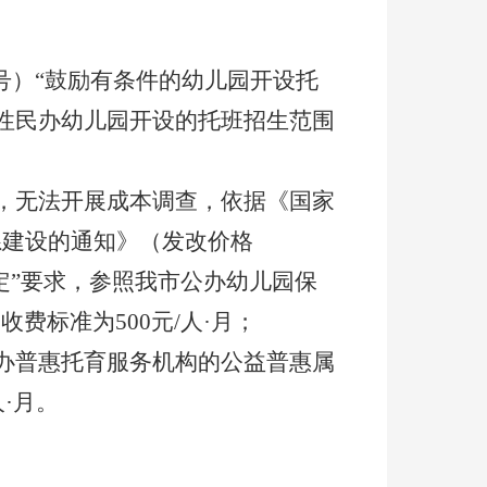
号
）
“鼓励有条件的幼儿园开设托
性民办幼儿园开设的托班招生范围
，无法开展成本调查，依据
《国家
系建设的通知》（发改价格
定”要求，
参照我市公办幼儿园保
定
收费标准为
500
元
/
人·月；
办普惠托育
服务
机构
的
公益普惠属
人·月
。