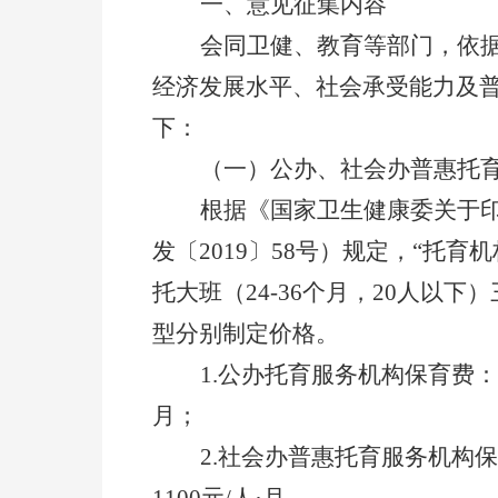
一
、
意见征集内容
会同卫健、教育等部门，
依
经济发展水平、社会承受能力及
下：
（一）公办、社会办普惠托
根据
《
国家卫生健康委关于
发
〔
20
19
〕
58
号
）规定，
“托育
托大班（
24-36
个月，
20
人以下）
型分别制定价格。
1.
公办托育服务机构保育费：
月；
2.
社会办普惠托育服务机构保
1100
元
/
人
·
月
。