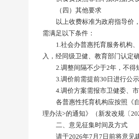
（四）其他要求
以上收费标准为政府指导价
需满足以下条件：
1.
社会办普惠托育服务机构
、
入，经同级卫健、教育部门认定
2.
调整间隔不少于
2
年，不得
3.
调价前需提前
30
日进行公
4.
调价方案需报市卫健委、市
各普惠性托育机构应按照
《
理办法
>
的通知
》
（新发改规〔
20
二、意见征集时间及方式
请于
202
6
年
7
月
7
日前将意见