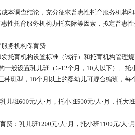
据成本调查结论，
充分征求
普惠性托育
服务
机构
和
普惠性
托育
服务
机构办托实际等因素，拟定
普惠性
育服务机构保育费
印发托育机构设置标准（试行）和托育机构管理规
机构一般设置乳儿班（
6-12
个月，
10
人以下）、托
三种班型，
18
个月以上的婴幼儿可混合编班，每
乳儿班
600
元
/
人
·
月，托小班
500
元
/
人
·
月，托大
育费：
乳儿班
1200
元
/
人
·
月，托小班
1100
元
/
人
·