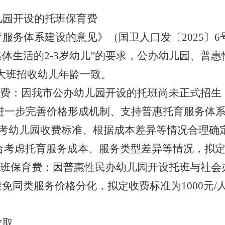
儿园开设的托班保育费
育服务体系建设的意见》（国卫人口发
〔
202
5
〕
6
集体生活的
2-3
岁幼儿”的要求
，
公办幼儿园、普惠
大班招收幼儿年龄一致。
费：
因我市公办幼儿园开设的托班尚未正式招生
进一步完善价格形成机制、支持普惠托育服务体
参考幼儿园收费标准、根据成本差异等情况合理确
合考虑托育服务成本、服务类型差异等情况，拟
班保育费：
因普惠性民办幼儿园
开设
托班与社会
避免同类服务价格分化，
拟定
收费标准
为
1000
元
/
收取
。