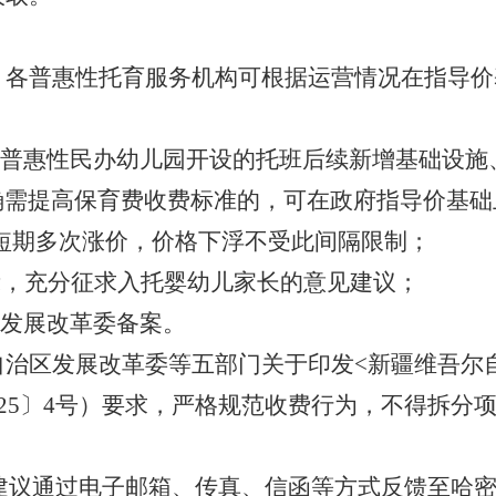
，各普惠性托育服务机构可根据运营情况在指导价
普惠性民办幼儿园开设的托班
后续新增基础设施
确需提高保育费收费标准的，可在政府指导价基础
短期多次涨价，价格下浮不受此间隔限制；
示，充分征求入托婴幼儿家长的意见建议；
发展改革委备案。
自治区发展改革委等五部门关于印发
<
新疆维吾尔
25
〕
4
号）
要求，严格
规范收费行为，不得拆分
建议通过电子邮箱、传真、信函等方式反馈至哈