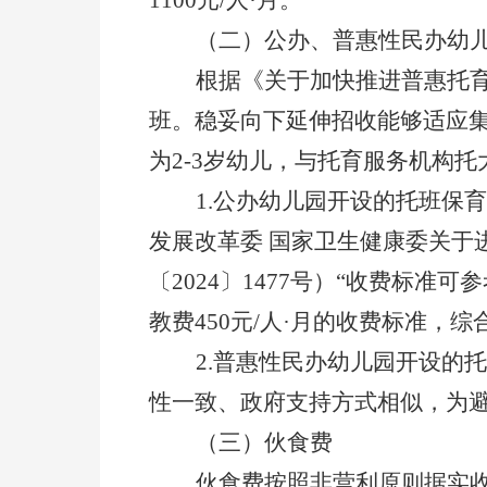
（二）公办、普惠性民办幼
根据《关于加快推进普惠托
班。稳妥向下延伸招收能够适应
为
2-3
岁幼儿，与托育服务机构托
1.
公办幼儿园开设的托班保育
发展改革委
国家卫生健康委关于
〔
2024
〕
1477
号）
“收费标准可
教费
450
元
/
人·月的收费标准，
综
2.
普惠性民办幼儿园开设的托
性一致、政府支持方式
相似
，为
（三）伙食费
伙食费
按照非营利原则据实