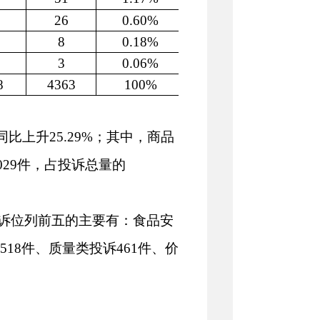
26
0.60
%
8
0.18%
3
0.06%
8
4363
100%
同比
上升
25.29
%；其中，商品
029
件，占投诉总量的
诉
位列前五的
主要有：食品安
518
件、质量
类投诉
461
件
、价