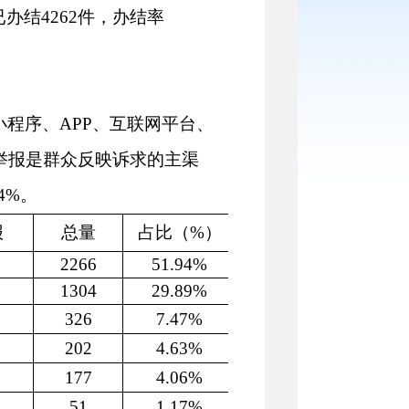
已办结
4262
件，办结率
小程序、
APP、互联网平台、
诉举报是群众反映诉求的主渠
4
%。
报
总量
占比（
%）
2266
51.94%
1304
29.89
%
326
7.47
%
202
4.63
%
177
4.06%
51
1.17
%