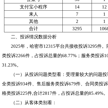
支付宝小程序
14
12
来人
7
1
其他
2
1
合
计
3295
106
二、投诉情况数据分析
202
5
年，哈密市
12315平台共接收投诉
3295
件
。
类投诉
2266
件，占投诉总量的
68.77
%；服务类投诉
1
31.23
%。
（一）
从投诉问题
类型
看
：
受理量较大的问题投
全
类投诉
934件
、售后服务
类投诉
679件
、合同
类投诉
格类投诉
225件
,合计
2817
件，
占投诉总量的
85.49
%。
（二）从客体类别看：