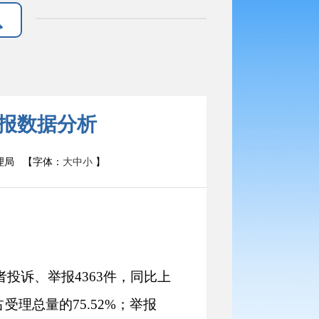
诉举报数据分析
理局
【字体：
大
中
小
】
者投诉、举报
4363
件，同比
上
占受理总量的
75.52
%
；
举报