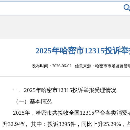
2025年哈密市12315投
发布时间：2026-06-02 信息来源：
哈密市市场监督管
一、
202
5
年
哈密市
12315
投诉举报受理情况
（一）
基本
情况
202
5
年
，哈密市
共接收
全国
12315
平台
各类消费
升
32.94
%。其中
：
投诉
3295
件，
同比
上升
25.29
%
，