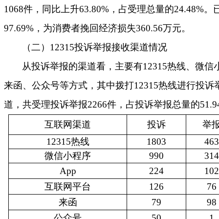
1068
件
，同比上升
63.80
%
，
占受理总量的
24.48
%。
97.69
%，
为
消费者挽回经济损失
360.56
万元。
（二）
12315
投诉举报接收渠道
情况
从投诉举报的渠道看，主要有
12315热线、
微信
来函、公众号等
方式，其中拨打
12315热线进行投
道，
共受理
投诉举报
2266件
，占投诉举报总量的
51.9
互联网渠道
投诉
举
12315热线
1803
463
微信小程序
990
314
App
224
102
互联网平台
126
76
来函
79
98
公众号
50
1