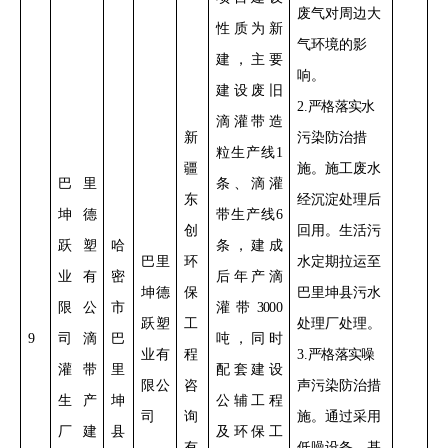
废气对周边大
性质
为新
气环境的影
建，
主要
响
。
建设
废旧
2
.
严格落实
水
滴灌带造
新
污染防治措
粒生产线
1
疆
施。
施工废水
巴里
条、滴灌
东
经沉淀处理后
坤德
带生产线
6
创
回用。生活污
跃塑
哈
条
，建成
巴里
环
水定期拉运至
业有
密
后年产滴
坤德
保
巴里坤县污水
限公
市
灌带
3000
跃塑
工
处理厂处理。
9
司滴
巴
吨，同时
业有
程
3
.
严格落实
噪
灌带
里
配套建设
限公
咨
声污染防治措
生产
坤
公辅工程
司
询
施。通过采用
厂建
县
及环保工
有
低噪设备、基