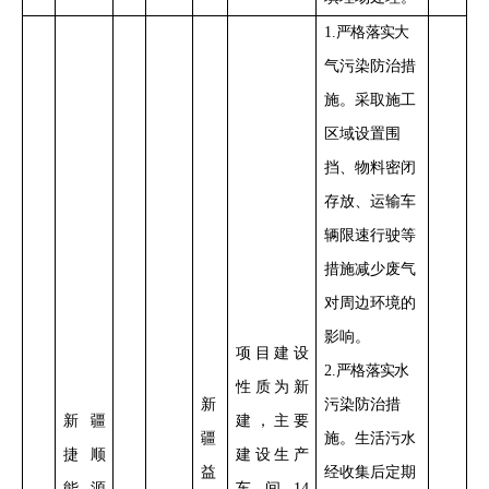
1
.
严格落实
大
气污染防治措
施。采取施工
区域设置
围
挡、物料密闭
存放、运输车
辆限速行驶
等
措施减少
废气
对周边环境的
影响
。
项目
建设
2
.
严格落实
水
性质
为新
新
污染防治措
新疆
建，
主要
疆
施。生活污水
捷顺
建设生产
益
经收集后定期
能源
车间
14