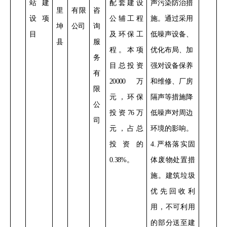
站建
配套建设
声污染防治措
里
有限
咨
设项
公辅工程
施。通过采用
坤
公司
询
目
及环保工
低噪声设备
、
县
服
程。
本项
优化布局、加
务
目总投资
强对设备保养
有
20000
万
和维修、厂房
限
元，环保
隔声
等措施降
公
投资
76
万
低噪声对周边
司
元，占总
环境的影响。
投资的
4
.
严格落实
固
0.38%
。
体废物处置措
施。建筑垃圾
优先
回收利
用，
不可利用
的部分
送
至建