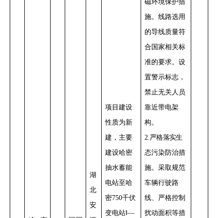
磁环境保护措
施。线路选用
的导线质量符
合国家相关标
准的要求。设
置警示标志，
禁止无关人员
项目建设
靠近带电架
性质为新
构。
建，
主要
2
.
严格落实
生
建设
哈密
态污染防治措
抽水蓄能
施。采取规范
湖
电站至哈
车辆行驶路
北
密
750
千伏
线、严格控制
安
变电站
Ⅰ—
扰动面积等措