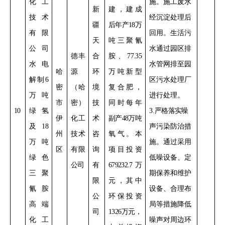
化工
施。
施工废水
新
建，
建成
技术
经沉淀处理后
疆
后年产
18
万
有限
回用。生活污
天
吨三聚氰
公司
水通过园区排
德丰
合
胺、
77.35
水电
水管网排至园
哈
源
环
万吨新型
解制
6
区污水处理厂
密
（哈
境
复合肥，
万吨
进行处理。
市
密）
技
同时每年
10
绿氢
3
.
严格落实
噪
伊
化工
术
副产
48
万吨
及
18
声污染防治措
州
技术
咨
氧气。
本
万吨
施。通过采用
区
有限
询
项目投资
绿色
低噪设备、定
公司
有
679232.7
万
三聚
期保养和维护
限
元，其中
氰胺
设备、合理布
公
环保投资
高端
局等措施降低
司
1326
万元，
化工
噪声对周边环