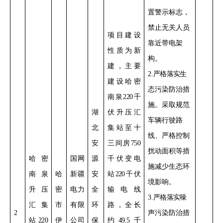
置警示标志，
禁止无关人员
项目建设
靠近带电架
性质为新
构。
建，主要
2
.
严格落实
生
建设
哈密
态污染防治措
南泉
220
千
施。采取规范
湖
伏升压汇
车辆行驶路
北
集站至十
线、严格控制
安
三间房
750
扰动面积等措
哈密
国网
源
千伏变电
施减少生态环
南泉
哈
新疆
安
站
220
千伏
境影响。
升压
密
电力
全
输电线
3
.
严格落实
噪
汇集
市
有限
环
路，全长
2
声污染防治措
站
220
伊
公司
保
约
49.5
千