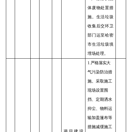
体废物处置措
施。生活垃圾
收集后交环卫
部门运至哈密
市生活垃圾填
埋场处理。
1
.
严格落实
大
气污染防治措
施。
采取施工
现场设置围
挡、定期洒水
抑尘、物料运
输加盖篷布等
措施减缓施工
项目
建设