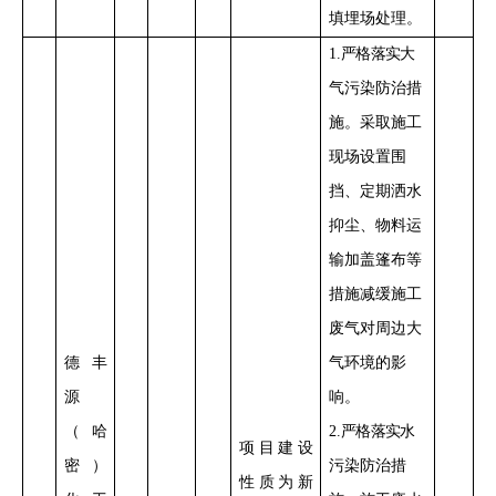
填埋场处理。
1
.
严格落实
大
气污染防治措
施。
采取施工
现场设置围
挡、定期洒水
抑尘、物料运
输加盖篷布等
措施减缓施工
废气对周边大
德丰
气环境的影
源
响
。
（哈
2
.
严格落实
水
项目
建设
密）
污染防治措
性质
为新