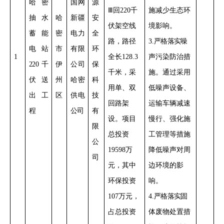
哈密
国网
源
Ⅲ
回
220
千
施减少生态环
抽水
哈
新疆
安
伏架空线
境影响。
蓄能
密
电力
全
路，路径
3
.
严格落实
噪
电站
市
有限
环
1
全长
128.3
声污染防治措
220
千
伊
公司
保
千米，采
施。通过采用
伏送
州
哈密
科
用单、双
低噪声设备、
出工
区
供电
技
回路架
运输车辆减速
程
公司
有
设。项目
慢行
、
强化施
限
总投资
工管理等措施
公
19598
万
降低噪声对周
司
元，其中
边环境的影
环保投资
响。
107
万元，
4
.
严格落实
固
占总投资
体废物处置措