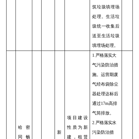
筑
垃圾填埋场
处理
。
生活垃
圾统一收集后
送
至生活
垃圾
填埋场处理。
1
.
严格落实
大
气污染防治措
施。
运营期废
气经布袋除尘
器处理达标后
通过
17m
高排
气筒排放
。
项目
建设
2
.
严格落实
水
哈密
性质
为新
新
污染防治措
同畅
建，租赁