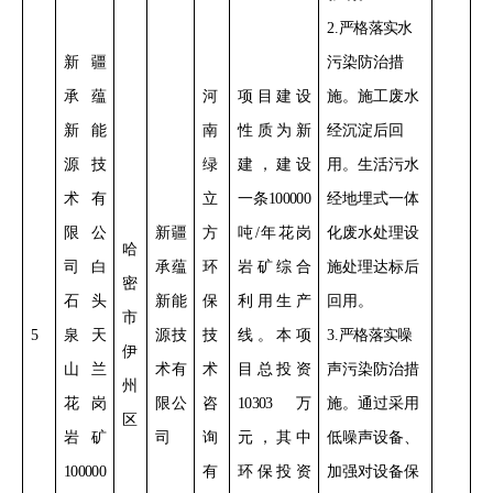
2
.
严格落实
水
新疆
污染防治措
承蕴
河
项目
建设
施。施工废水
新能
南
性质
为新
经沉淀后
回
源技
绿
建，建设
用。生活污水
术有
立
一条
100000
经地埋式一体
限公
新疆
方
吨
/
年花岗
化废水处理设
哈
司白
承蕴
环
岩矿综合
施处理达标后
密
石头
新能
保
利用生产
回用。
市
5
泉天
源技
技
线
。
本项
3
.
严格落实
噪
伊
山兰
术有
术
目总投资
声污染防治措
州
花岗
限公
咨
10303
万
施。通过采用
区
岩矿
司
询
元，其中
低噪声设备
、
100000
有
环保投资
加强对设备保