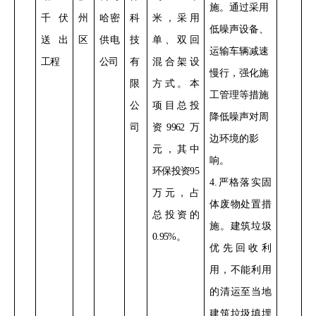
施。通过采用
千伏
州
哈密
科
米，采用
低噪声设备、
送出
区
供电
技
单、双回
运输车辆减速
工程
公司
有
混合架设
慢行，强化施
限
方式。本
工管理等措施
公
项目总投
降低噪声对周
司
资
9962
万
边环境的影
元，其中
响。
环保投资
95
4
.
严格落实
固
万元，占
体废物处置措
总投资的
施。建筑垃圾
0.95%
。
优先
回收利
用，不能利用
的清运至
当地
建筑垃圾填埋