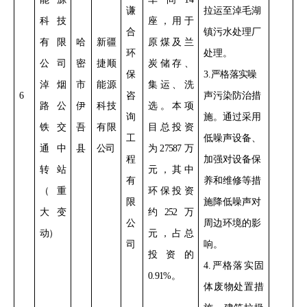
谦
拉运至淖毛湖
科技
座
，用于
合
镇污水处理厂
有限
哈
新疆
原煤及兰
环
处理
。
公司
密
捷顺
炭储存、
保
3
.
严格落实
噪
淖烟
市
能源
集运
、洗
6
咨
声污染防治措
路公
伊
科技
选。
本项
询
施。通过采用
铁交
吾
有限
目总投资
工
低噪声设备
、
通中
县
公司
为
27587
万
程
加强对设备保
转站
元，其中
有
养和维修
等措
（重
环保投资
限
施降低噪声对
大变
约
252
万
公
周边环境的影
动）
元，占总
司
响。
投资的
4
.
严格落实
固
0.91%
。
体废物处置措