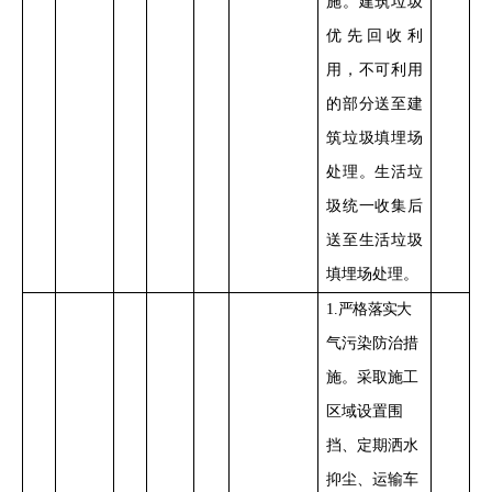
施。建筑垃圾
优先
回收利
用，
不可利用
的部分
送
至建
筑
垃圾填埋场
处理
。
生活垃
圾统一收集后
送
至生活
垃圾
填埋场处理。
1
.
严格落实
大
气污染防治措
施。采取施工
区域设置
围
挡、定期洒水
抑尘、运输车