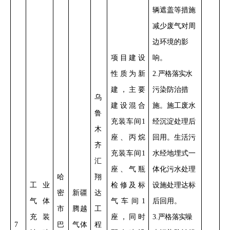
辆遮盖
等措施
减少
废气对周
边环境的影
项目
建设
响
。
性质
为新
2
.
严格落实
水
建，
主要
污染防治措
乌
建设混合
施。
施工废水
鲁
充装车间
1
经沉淀处理后
木
座、丙烷
回用。
生活污
齐
充装车间
1
水经地埋式一
汇
座、气瓶
体化污水处理
哈
翔
工业
检修及标
设施处理
达标
密
新疆
达
气体
气车间
1
后回用。
市
腾越
工
充装
座，同时
3
.
严格落实
噪
7
巴
气体
程