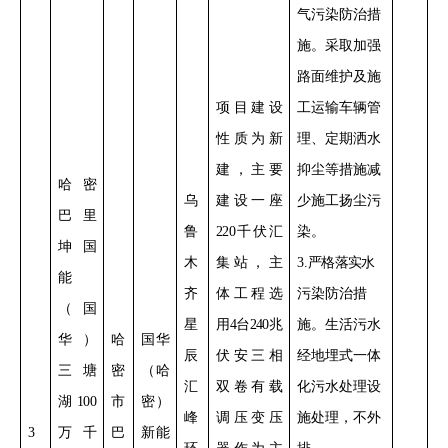
气污染防治措
施。采取加强
路面维护及施
项目
建设
工运输车辆
管
性质
为新
理、定期
洒水
建，主要
抑尘
等措施减
哈密
乌
建设一座
少施工扬尘污
巴里
鲁
220
千伏汇
染。
坤国
木
集站，主
3.
严格落实
水
能
齐
体工程选
污染防治措
（国
星
用
4
台
240
兆
施。生活污水
华）
哈
国华
辰
伏安三相
经地埋式一体
三塘
密
（哈
汇
双卷有载
化污水处理设
湖
100
市
密）
峰
调压变压
施处理
，不外
3
万千
巴
新能