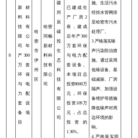
疆
施。
生活污水
新材
已建成生
邦
经排水管网排
料科
产厂房
2
辰
至哈密市污水
技有
哈密
座，建成
哈
碳
处理厂。
限公
同畅
后年产
300
密
投
3
.
严格落实
噪
司年
新材
万套环保
市
生
声污染防治措
8
产
300
料科
与电力配
伊
态
施。通过采用
万套
技有
套设备。
州
科
低噪设备、基
环保
限公
本项目总
区
技
础减振、厂房
与电
司
投资
8000
万
有
隔声、加强设
力配
元，环保
限
备维护等措施
套设
投资
109
万
公
降低噪声对周
备项
元，占
总
司
边环境的影
目
投资的
响。
1.36%
。
4
.
严格落实
固