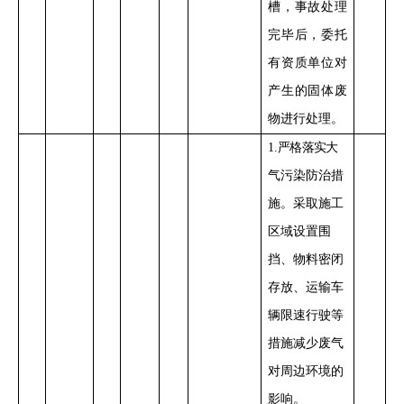
槽，事故处理
完毕
后
，委托
有资质单位对
产生的固体废
物进行
处理
。
1
.
严格落实
大
气污染防治措
施。采取施工
区域设置
围
挡、物料密闭
存放、运输车
辆限速行驶
等
措施减少
废气
对周边环境的
影响
。