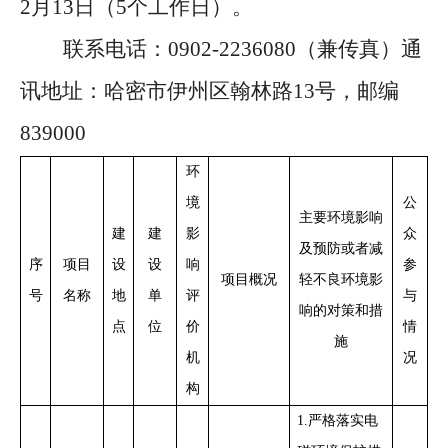
2
月
13
日（
5个工作日）。
联系电话：
0902-2236080（兼传真）通
讯地址：哈密市伊州区翰林路13号，邮编
839000
环
境
公
主要环境影响
建
建
影
众
及预防或者减
序
项目
设
设
响
参
项目概况
轻不良环境影
号
名称
地
单
评
与
响的对策和措
点
位
价
情
施
机
况
构
1.
严格落实电