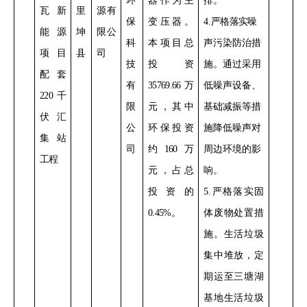
环
器作为主
排。
瓦新
里
源有
保
变压器
。
4.
严格落实
噪
能源
坤
限公
科
本项目总
声污染防治措
项目
县
司
技
投资
施。通过采用
配套
有
35769.66
万
低噪声设备
、
220
千
限
元，其中
基础减振等措
伏汇
公
环保投资
施降低噪声对
集站
司
约
160
万
周边环境的影
工程
元，占总
响。
投资的
5.
严格落实
固
0.45%
。
体废物处置措
施。生活垃圾
集中堆放，定
期运至三塘湖
基地生活垃圾