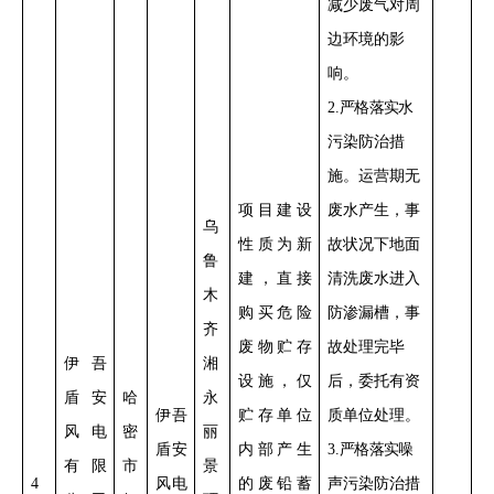
减少
废气对周
边环境的影
响
。
2
.
严格落实
水
污染防治措
施。运营期无
项目
建设
废水产生，事
乌
性质
为新
故状况下地面
鲁
建，直接
清洗废水进入
木
购买危险
防渗漏槽，事
齐
废物贮存
故处理完毕
伊吾
湘
设施，仅
后
，委托有资
盾安
哈
永
伊吾
贮存单位
质单位
处理。
风电
密
丽
盾安
内部产生
3
.
严格落实
噪
有限
市
景
4
风电
的废铅蓄
声污染防治措