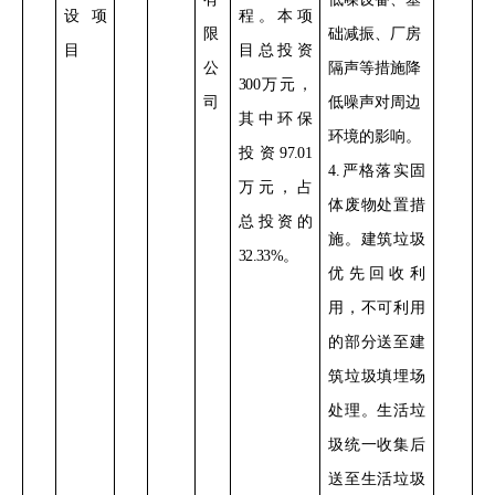
设项
程。
本项
限
础减振、厂房
目
目总投资
公
隔声等措施降
300
万元，
司
低噪声对周边
其中环保
环境的影响。
投资
97.01
4
.
严格落实
固
万元，占
体废物处置措
总投资的
施。建筑垃圾
32.33%
。
优先
回收利
用，
不可利用
的部分
送
至建
筑
垃圾填埋场
处理
。
生活垃
圾统一收集后
送
至生活
垃圾