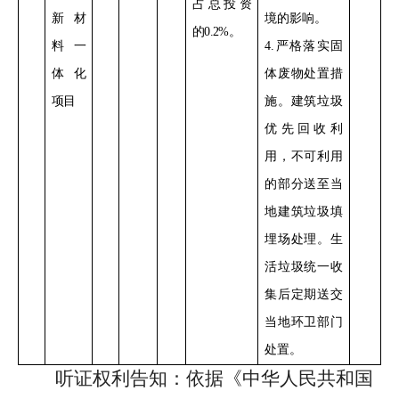
占总投资
新材
境的影响。
的
0.2%
。
料一
4
.
严格落实
固
体化
体废物处置措
项目
施。建筑垃圾
优先
回收利
用，
不可利用
的部分
送
至当
地建筑
垃圾填
埋场处理
。
生
活垃圾统一收
集后定期送交
当地环卫部门
处置。
听证权利告知：依据《
中华人民共和国