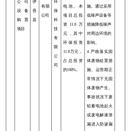
公司
伊
环
有限
电池
。
本
施。通过采用
设备
吾
保
公司
项目总投
低噪声设备等
购置
县
科
资
11.8
万
措施降低噪声
项目
技
元，其中
对周边环境的
有
环保投资
影响。
限
11.8
万元，
4
.
严格落实
固
公
占总投资
体废物处置措
司
的
100%
。
施。运营期正
常情况下无固
体废物产生。
事故状况下废
铅蓄电池起火
或废电解液泄
漏进入防渗漏