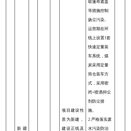
取篷布遮盖
等措施控制
扬尘污染。
运营期在环
线上设置
1
套
快速定量装
车系统，煤
炭采用定量
筒仓装车方
式，采用密
闭
+
喷洒抑尘
剂防尘措
项目
建设性
施
。
质
为新建，
2.
严格落实废
新疆
建设正线及
水污染防治