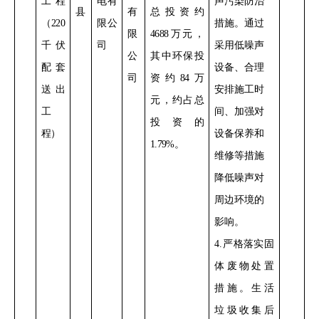
工程
电有
声污染防治
县
有
总投资约
（
220
限公
措施。通过
限
4688
万元，
千伏
司
采用低噪声
公
其中环保投
配套
设备
、合理
司
资约
84
万
送出
安排施工时
元，约占总
工
间、加强对
投资的
程）
设备保养和
1.79%
。
维修
等措施
降低噪声对
周边环境的
影响。
4
.
严格落实
固
体废物处置
措施。
生活
垃圾收集后