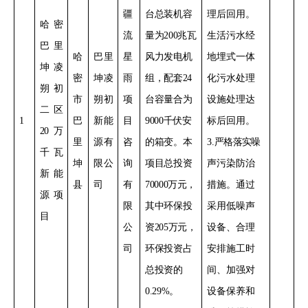
疆
台总装机容
理后回用。
哈密
流
量为
200
兆瓦
生活污水经
巴里
哈
巴里
星
风力发电机
地埋式一体
坤凌
密
坤凌
雨
组，配套
24
化污水处理
朔初
市
朔初
项
台容量合为
设施处理
达
二区
1
巴
新能
目
9000
千伏安
标后回用。
20
万
里
源有
咨
的箱变
。本
3
.
严格落实
噪
千瓦
坤
限公
询
项目总投资
声污染防治
新能
县
司
有
70000
万元，
措施。通过
源项
限
其中环保投
采用低噪声
目
公
资
205
万元，
设备
、合理
司
环保投资占
安排施工时
总投资的
间、加强对
0
.29%
。
设备保养和