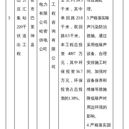
山升
密
全长约
24.3
理设施处
电力
工
压汇
市
千米，其中
理。
有限
程
3
集站
巴
单回路
23.8
3
.
严格落实
噪
公司
咨
220
千
里
千米，双回
声污染防治
哈密
询
伏送
坤
路
0.5
千米
。
措施。通过
供电
有
出工
县
本工程总投
采用低噪声
公司
限
程
资
4097
万
设备
、合理
公
元，其中环
安排施工时
司
保投资
56.7
间、加强对
万元，环保
设备保养和
投资占总投
维修
等措施
资的
1.38%
。
降低噪声对
周边环境的
影响。
4
.
严格落实
固