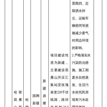
置
围挡、定
期洒水抑
尘、运输车
辆密闭
等措
施减少
废气
对周边环境
的影响
。
项目建设性
2
.
严格落实
水
质为新建，
污染防治措
主要
建设双
施。
施工期
雁山升压汇
废水自然蒸
新
集站至玫瑰
发。生活污
疆
哈密
泉变
220
千伏
水依托民房
国网
鼎
双雁
哈
线路，路径
现有污水处
新疆
耀