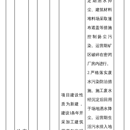
定期洒水抑
尘、建筑材料
堆料场采取篷
布遮盖等措施
控制扬尘污
染。运营期矿
区破碎在密闭
厂房内进行
。
2.
严格落实废
水污染防治措
施。施工废水
项目
建设性
经沉淀后回用
质
为新建，
于场地洒水降
建设
1
条年开
尘。运营期生
采加工建筑
活污水排入地