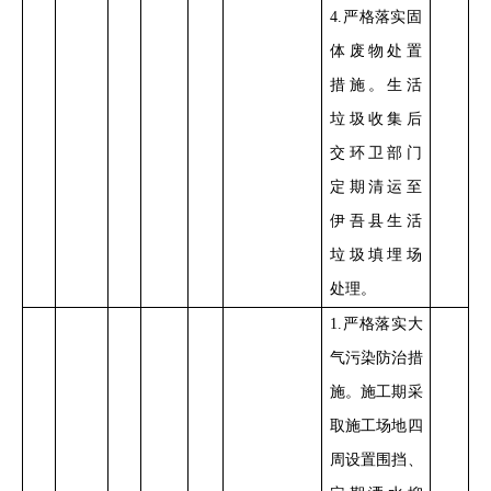
4
.
严格落实
固
体废物处置
措施。生活
垃圾收集后
交环卫部门
定期清运至
伊吾县生活
垃圾填埋场
处理
。
1
.
严格落实大
气污染防治措
施。施工期采
取施工场地四
周设置围挡、