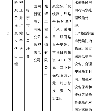
哈密
水依托民房
国网
鼎
泉变
220
千伏
东庄
哈
现有污水处
新疆
耀
线路，线路
子升
密
理设施处
电力
工
全长约
25.7
压汇
市
理。
有限
程
千米，采用
2
集站
巴
3
.
严格落实
噪
公司
咨
单、双回路
220
千
里
声污染防治
哈密
询
混合架设。
伏送
坤
措施。通过
供电
有
本项目总投
出工
县
采用低噪声
公司
限
资
4163
万
程
设备
、合理
公
元，其中环
安排施工时
司
保投资
59
万
间、加强对
元，约占总
设备保养和
投资的
维修
等措施
1.42%
。
降低噪声对
周边环境的