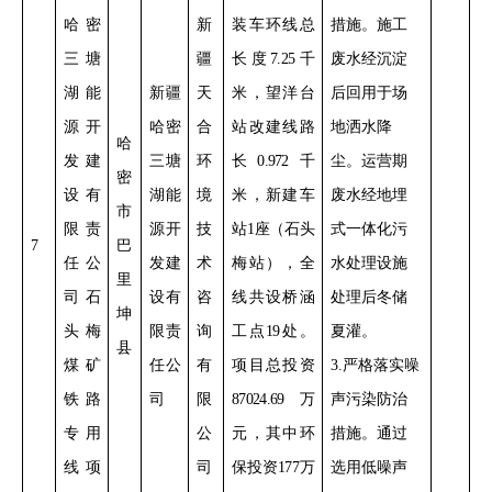
哈密
新
装车环线总
措施。施工
三塘
疆
长度
7.25
千
废水经沉淀
湖能
新疆
天
米，望洋台
后回用于场
源开
哈密
合
站改建线路
地洒水降
哈
发建
三塘
环
长
0.972
千
尘。
运营期
密
设有
湖能
境
米，新建车
废水经地埋
市
限责
源开
技
站
1
座（石头
式一体化污
7
巴
任公
发建
术
梅站），全
水处理设施
里
司石
设有
咨
线共设桥涵
处理后冬储
坤
头梅
限责
询
工点
19
处。
夏灌。
县
煤矿
任公
有
项目总投资
3.
严格落实噪
铁路
司
限
87024.69
万
声污染防治
专用
公
元，其中环
措施。通过
线项
司
保投资
177
万
选用低噪声