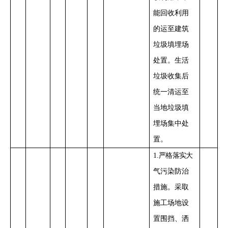
能回收利用
的运至建筑
垃圾填埋场
处置。生活
垃圾收集后
统一清运至
当地垃圾填
埋场集中处
置。
1
.
严格落实
大
气污染防治
措施。
采取
施工场地设
置围挡、洒