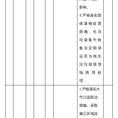
影响。
4
.
严格落实
固
体废物处置
措施。
生活
垃圾集中收
集后
定期清
运至
当地
生
活垃圾填埋
场填埋处
理。
1
.
严格落实
大
气污染防治
措施。采取
施工区域设