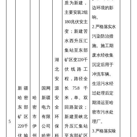
质为新建，
边环境的影
主要
安装
2
组
响
。
180
兆伏安主
2
.
严格落实
水
变；新建苦
污染防治措
水西升压汇
施。
施工期
集站至东部
废水经收集
湖
矿区变
220
千
沉淀后用于
北
伏线路工
冲洗车辆。
安
程，路径全
生活污水经
新疆
国网
源
长
75.8
千
过处理后定
哈密
哈
新疆
安
米，单、双
期清运至哈
东部
密
电力
全
回路架设；
密市污水处
矿区
市
有限
环
新建景峡北
5
理厂。
220
千
伊
公司
保
升压汇集站
3
.
严格落实
噪
伏输
州
哈密
科
至东部矿区