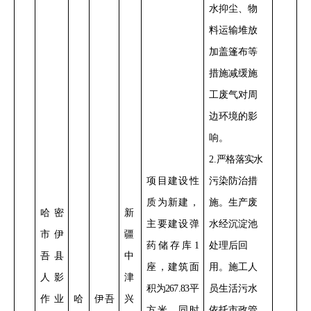
水抑尘、物
料运输堆放
加盖篷布等
措施减缓施
工废气对周
边环境的影
响
。
2
.
严格落实
水
项目
建设性
污染防治措
质
为新建，
施。
生产废
哈密
新
主要建设弹
水经沉淀池
市伊
疆
药储存库
1
处理后回
吾县
中
座，建筑面
用。施工人
人影
津
积为
267.83
平
员生活污水
作业
哈
伊吾
兴
方米，同时
依托市政管