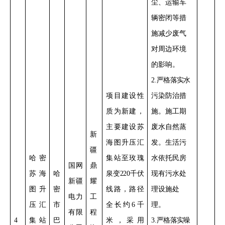
尘、运输车
辆密闭
等措
施减少
废气
对周边环境
的影响
。
2
.
严格落实
水
项目建设性
污染防治措
质为新建，
施。
施工期
主要
建设苏
废水自然蒸
新
海图升压汇
发。生活污
疆
哈密
集站至玫瑰
水依托民房
国网
鼎
苏海
哈
泉变
220
千伏
现有污水处
新疆
耀
图升
密
线路，路径
理设施处
电力
工
压汇
市
全长约
6
千
理。
有限
程
4
集站
巴
米，采用
3
.
严格落实
噪