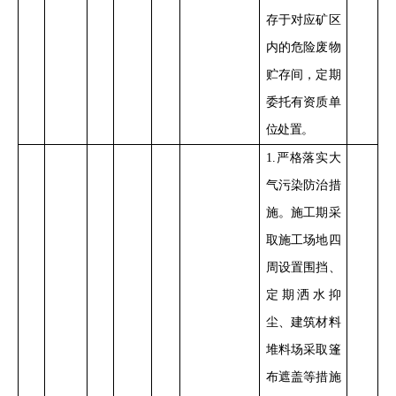
存于对应矿区
内的危险废物
贮存间，定期
委托有资质单
位处置。
1
.
严格落实大
气污染防治措
施。施工期采
取施工场地四
周设置围挡、
定期洒水抑
尘、建筑材料
堆料场采取篷
布遮盖等措施