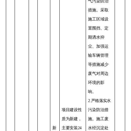
气污染防治
措施。采取
施工区域设
置
围挡、定
期洒水抑
尘、加强运
输车辆管理
等措施减少
废气对周边
环境的影
响
。
2
.
严格落实
水
项目建设性
污染防治措
质为新建，
施。
施工废
新
主要安装
24
水经沉淀处