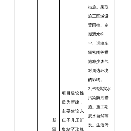
措施。采取
施工区域设
置
围挡、定
期洒水抑
尘、运输车
辆密闭
等措
施减少
废气
对周边环境
的影响
。
2
.
严格落实
水
项目建设性
污染防治措
质为新建，
施。
施工期
主要
建设
东
废水自然蒸
新
庄子升压汇
发。生活污
疆
集站至玫瑰