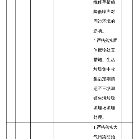
维修
等措施
降低噪声对
周边环境的
影响。
4
.
严格落实
固
体废物处置
措施。
生活
垃圾集中收
集后
定期清
运至三塘湖
镇生活垃圾
填埋场填埋
处理。
1
.
严格落实
大
气污染防治