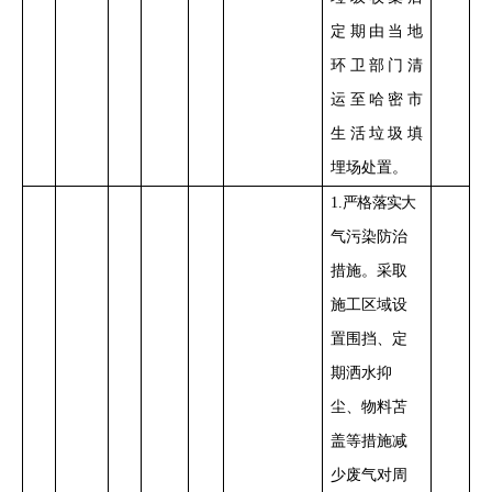
定期由当地
环卫部门清
运至哈密市
生活垃圾填
埋场处置
。
1
.
严格落实
大
气污染防治
措施。采取
施工区域设
置
围挡、定
期洒水抑
尘、物料苫
盖
等措施减
少
废气对周