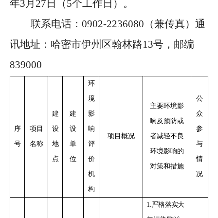
年
3
月
27
日（
5个工作日）。
联系电话：
0902-2236080（兼传真）通
讯地址：哈密市伊州区翰林路13号，邮编
839000
环
境
公
主要环境影
建
建
影
众
响及预防或
序
项目
设
设
响
参
项目概况
者减轻不良
号
名称
地
单
评
与
环境影响的
点
位
价
情
对策和措施
机
况
构
1
.
严格落实
大