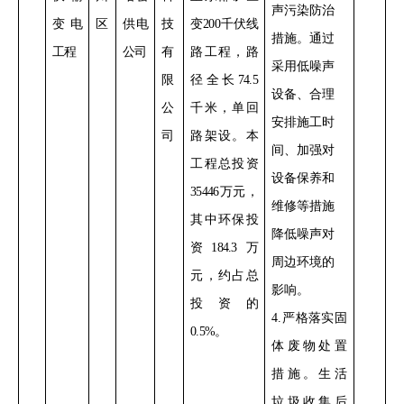
声污染防治
变电
区
供电
技
变
200
千伏线
措施。通过
工程
公司
有
路工程，路
采用低噪声
限
径全长
74.5
设备
、合理
公
千米，单回
安排施工时
司
路架设。
本
间、加强对
工程总投资
设备保养和
35446
万元，
维修
等措施
其中环保投
降低噪声对
资
184.3
万
周边环境的
元，约占总
影响。
投资的
4
.
严格落实
固
0.5%
。
体废物处置
措施。
生活
垃圾收集后