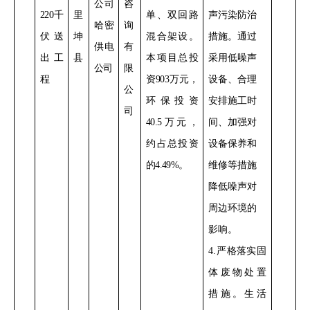
公司
咨
220
千
里
单、双回路
声污染防治
哈密
询
伏送
坤
混合架设
。
措施。通过
供电
有
出工
县
本项目总投
采用低噪声
公司
限
程
资
903
万元，
设备
、合理
公
环保投资
安排施工时
司
40.5
万元，
间、加强对
约占总投资
设备保养和
的
4.49%
。
维修
等措施
降低噪声对
周边环境的
影响。
4
.
严格落实
固
体废物处置
措施。
生活