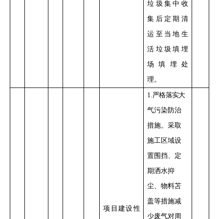
垃圾集中收
集后
定期清
运至
当地
生
活垃圾填埋
场填埋处
理。
1
.
严格落实
大
气污染防治
措施。采取
施工区域设
置
围挡、定
期洒水抑
尘、物料苫
盖
等措施减
项目建设性
少
废气对周