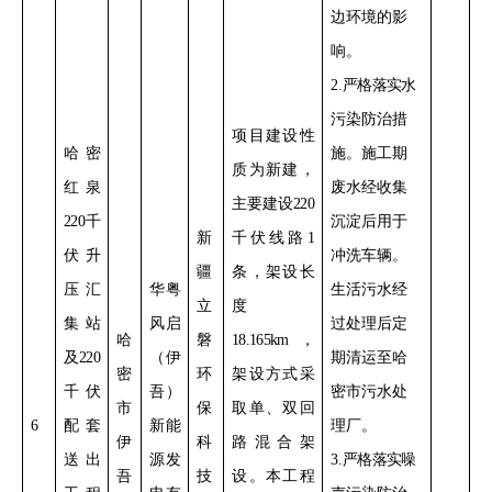
边环境的影
响
。
2
.
严格落实
水
污染防治措
项目建设性
哈密
施。
施工期
质为
新建
，
红泉
废水经收集
主要建设
220
220
千
沉淀后用于
新
千伏线路
1
伏升
冲洗车辆。
疆
条，架设长
压汇
华粤
生活污水经
立
度
集站
风启
过处理后定
哈
磐
18.165km
，
及
220
（伊
期清运至哈
密
环
架设方式采
千伏
吾）
密市污水处
市
保
取单、双回
6
配套
新能
理厂。
伊
科
路混合架
送出
源发
3
.
严格落实
噪
吾
技
设
。本工程