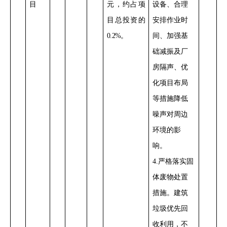
目
元，约占项
设备、合理
目总投资的
安排
作业
时
0.2%
。
间
、
加强基
础减振及厂
房隔声
、优
化项目布局
等措施降低
噪声对周边
环境的影
响。
4.
严格落实固
体废物处置
措施。建筑
垃圾优先回
收利用，不