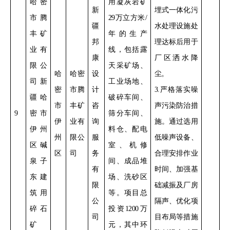
哈密
用凝灰岩矿
新
埋式一体化污
市腾
29
万立方米
/
疆
水处理设施处
丰矿
年的生产
邦
理达标后用于
业有
线，包括露
康
厂区洒水降
限公
天采矿场、
哈
哈密
设
尘。
司新
工业场地、
密
市腾
计
3.
严格落实噪
疆哈
破碎车间、
市
丰矿
咨
声污染防治措
9
密市
筛分车间、
伊
业有
询
施。通过选用
伊州
料仓、配电
州
限公
服
低噪声设备、
区碱
室、机修
区
司
务
合理安排作业
泉子
间、成品堆
有
时间、加强基
东建
场、洗砂区
限
础减振及厂房
筑用
等。
项目总
公
隔声、优化项
碎石
投资
1200
万
司
目布局等措施
矿
元，其中环