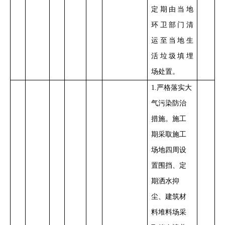
定期由当地
环卫部门清
运至当地生
活垃圾填埋
场处置
。
1.
严格落实大
气污染防治
措施。施工
期采取施工
场地四周设
置围挡
、
定
期洒水抑
尘
、建筑材
料堆料场采