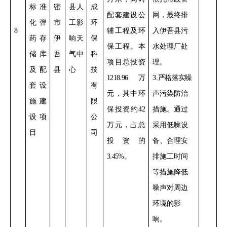
标准
密
县人
成
配套建设公
网，最终排
化弹
市
工影
环
8
辅工程及环
入伊吾县污
药存
伊
响天
保
保工程。
本
水处理厂处
储库
吾
气中
科
项目总投资
理。
及配
县
心
技
1218.96
万
3
.
严格落实
噪
套设
有
元，其中环
声污染防治
施建
限
保投资约
42
措施。通过
设项
公
万元，占总
采用低噪设
目
司
投资的
备、合理安
3.45%
。
排施工时间
等措施降低
噪声对周边
环境的影
响。