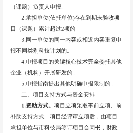
（课题）负责人申报。
2
.
承担单位
(
依托单位
)
存在到期未验收项
目
（
课题
）
累计超过
2
项的
。
3
.
同一单位的同一内容或相近内容重复申
报
不同类别
科技计划
的
。
4.
申报项目的关键核心技术完全委托其他
企业（机构）开展研发的。
5.
申报指南提出其他明确申报限制的。
二
、项目支持方式与资金安排
1.资助方式。
项目立项采取事前立项、前
补助支持方式。项目经评审立项后，由项目
承担单位与市科技局签订项目合同书，财政