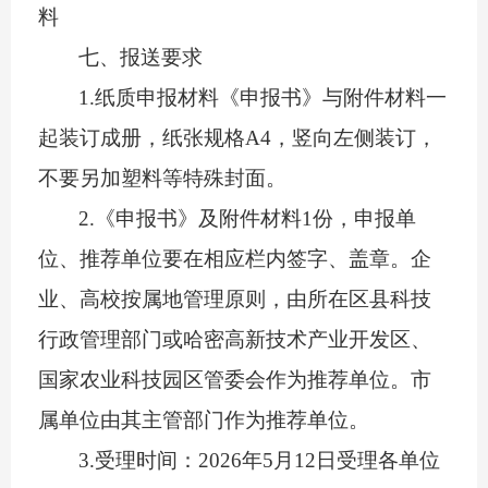
料
七
、报送要求
1.
纸质申报材料
《申
报
书》
与附件材料一
起装订成册，纸张规格
A4，竖向左侧装订，
不要另加
塑料等特殊
封面
。
2.
《申
报
书》及
附件材料
1
份
，
申
报单
位、推荐单位要在相应栏内
签字、盖章
。企
业、高校按属地管理原则，由所在区县科技
行政管理部门或
哈密
高新技术产业开发区、
国家农业科技园区管委会
作为推荐单位
。市
属单位
由
其主管部门
作为推荐单位。
3.受理时间：
2026
年
5
月
12
日受理各单位