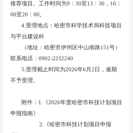
推荐项目。工作时间为
9
：
30
至
13
：
30
，
1
6
：
0
0
至
20
：
0
0
。
4.受理地点：哈密市科学技术局科技项目
与平台建设科
（地址：哈密市伊州区中山南路
1
5
1
号）
联系电话：
0902-2232240
5.
受理截止时间为
2026
年
6
月
2
日，逾期
不予受理。
附件：
1.《2026年度哈密市科技计划项目
申报指南》
2.《哈密市科技计划项目申报