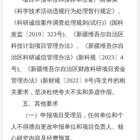
《科学技术活动违规行为处理暂行规定》、
《科研诚信案件调查处理规则
(
试行
)
》
(
国科
发监〔
2019
〕
323
号
)
、《新疆维吾尔自治区
科技计划项目管理办法》、《新疆维吾尔自
治区科研诚信管理办法》
(
新科规〔
202
3
〕
4
号
)
、
《新疆维吾尔自治区财政科研项目资金
管理办法》
(
新财规〔
2022
〕
8
号
)
等文件的相
关要求，坚决杜绝夸大不实和弄虚作假。
五、
其他要求
（一）申报项目受理后，任何单位和个
人不得擅自更改申报单位和项目负责人、核
心研究内容及经费预算。