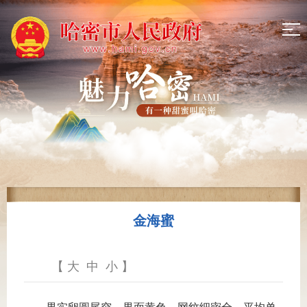
金海蜜
【
大
中
小
】
果实卵圆尾突，果面黄色，网纹细密全，平均单